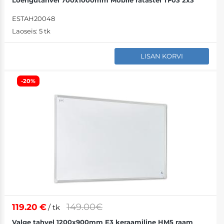
ESTAH20048
Laoseis:
5 tk
LISAN KORVI
-20%
149.00€
119.20
€
/ tk
Valge tahvel 1200x900mm E3 keraamiline HM5 raam