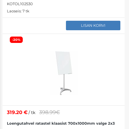
KOTOL102530
Laoseis:
7 tk
LISAN KORVI
-20%
398.99€
319.20
€
/ tk
Loengutahvel ratastel klaasist 700x1000mm valge 2x3