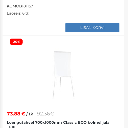
KOMOB101157
Laoseis:
6 tk
LISAN KORVI
-20%
92.36€
73.88
€
/ tk
Loengutahvel 700x1000mm Classic ECO kolmel jalal
TF10