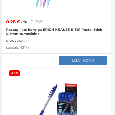
0.35€
0.28
€
/ tk
Pastapliiats korgiga ERICH KRAUSE R-301 Pastel Stick
0,7mm tumesinine
KIPAS30490
Laoseis:
431 tk
LISAN KORVI
-20%