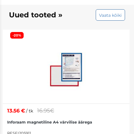
Köitekiled
Voolukaablid
Arvutitoolid
Uued tooted »
Vaata kõiki
Kinnitusvahendi
Serverid
Klienditoolid
-20%
Teibid
Tarvikud
Kontoritoolid
Kleeplindid
Jala-, seljatoed
Liimipulgad
Mänguritooted
Universaalliimi
Aktiivtoolid
Kinnitusnätsu
Toolitarvikud
16.95€
13.56
€
/ tk
Plastkastid
Inforaam magnetiline A4 värvilise äärega
Rahakummid
RESEI205911