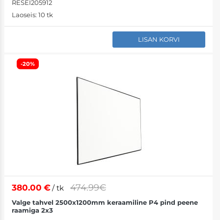
RESEI205912
Laoseis:
10 tk
LISAN KORVI
-20%
474.99€
380.00
€
/ tk
Valge tahvel 2500x1200mm keraamiline P4 pind peene
raamiga 2x3