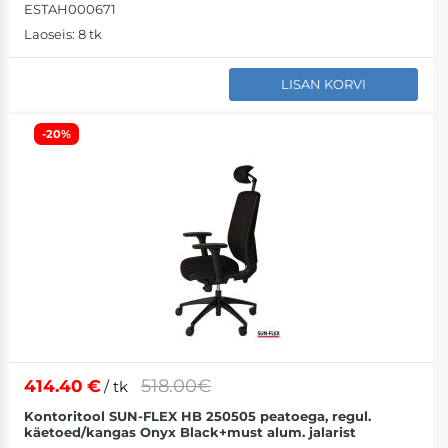
ESTAH000671
Laoseis:
8 tk
LISAN KORVI
-20%
518.00€
414.40
€
/ tk
Kontoritool SUN-FLEX HB 250505 peatoega, regul.
käetoed/kangas Onyx Black+must alum. jalarist