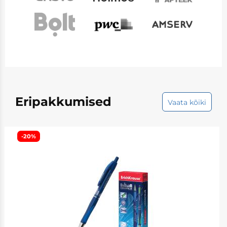
Eripakkumised
Vaata kõiki
-20%