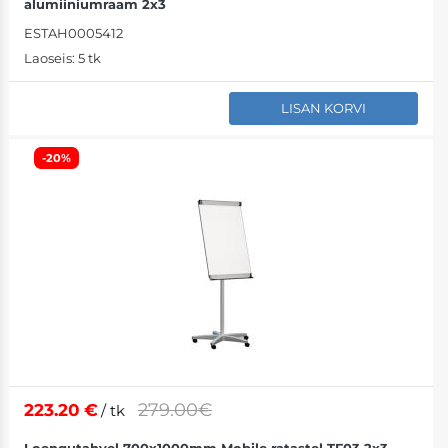
alumiiniumraam 2x3
ESTAH0005412
Laoseis:
5 tk
LISAN KORVI
-20%
279.00€
223.20
€
/ tk
Loengutahvel 700x1000mm Mobile ratastel TF03 2x3