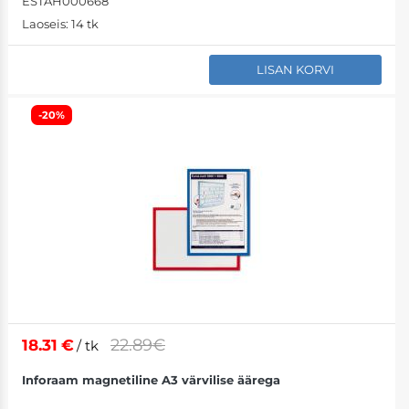
ESTAH000668
Laoseis:
14 tk
LISAN KORVI
-20%
22.89€
18.31
€
/ tk
Inforaam magnetiline A3 värvilise äärega