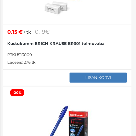
0.19€
0.15
€
/ tk
Kustukumm ERICH KRAUSE ER301 tolmuvaba
PTKUS13009
Laoseis:
276 tk
LISAN KORVI
-20%