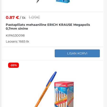
1.09€
0.87
€
/ tk
Pastapliiats mehaaniline ERICH KRAUSE Megapolis
0,7mm sinine
KIPAS30098
Laoseis:
1665 tk
LISAN KORVI
-20%