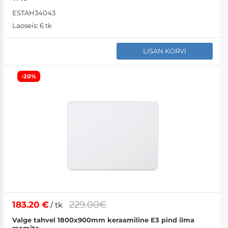
ESTAH34043
Laoseis:
6 tk
LISAN KORVI
-20%
229.00€
183.20
€
/ tk
Valge tahvel 1800x900mm keraamiline E3 pind ilma
raamita