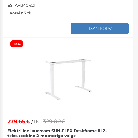
ESTAH340421
Laoseis:
7 tk
LISAN KORVI
-15%
329.00€
279.65
€
/ tk
Elektriline lauaraam SUN-FLEX Deskframe III 2-
teleskoobine 2-mootoriga valge