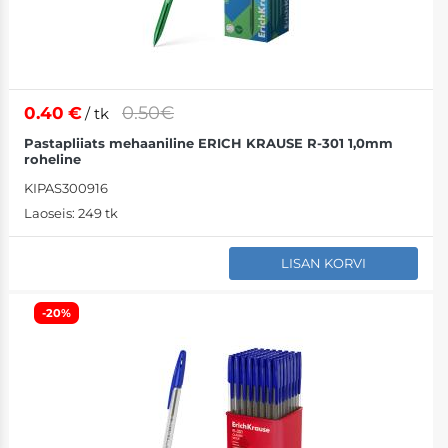
0.50€
0.40
€
/ tk
Pastapliiats mehaaniline ERICH KRAUSE R-301 1,0mm
roheline
KIPAS300916
Laoseis:
249 tk
LISAN KORVI
-20%