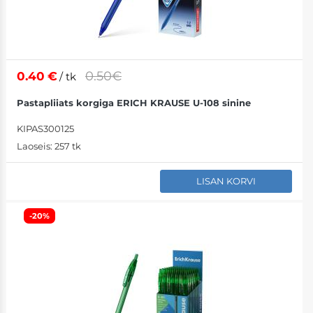
0.50€
0.40
€
/ tk
Pastapliiats korgiga ERICH KRAUSE U-108 sinine
KIPAS300125
Laoseis:
257 tk
LISAN KORVI
-20%