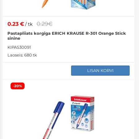
0.29€
0.23
€
/ tk
Pastapliiats korgiga ERICH KRAUSE R-301 Orange Stick
sinine
KIPAS30091
Laoseis:
680 tk
LISAN KORVI
-20%