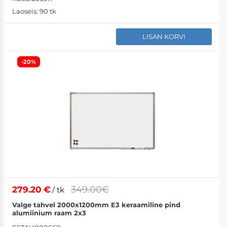
Laoseis:
90 tk
LISAN KORVI
-20%
349.00€
279.20
€
/ tk
Valge tahvel 2000x1200mm E3 keraamiline pind
alumiinium raam 2x3