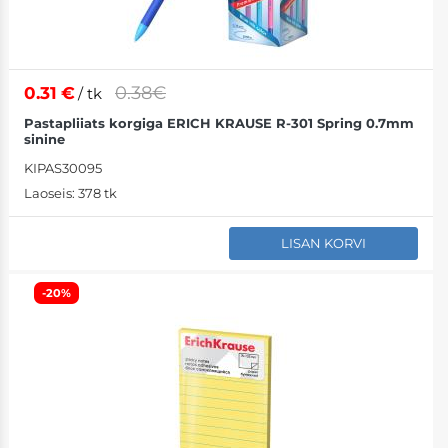
0.38€
0.31
€
/ tk
Pastapliiats korgiga ERICH KRAUSE R-301 Spring 0.7mm
sinine
KIPAS30095
Laoseis:
378 tk
LISAN KORVI
-20%