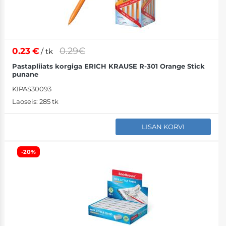
0.29€
0.23
€
/ tk
Pastapliiats korgiga ERICH KRAUSE R-301 Orange Stick
punane
KIPAS30093
Laoseis:
285 tk
LISAN KORVI
-20%