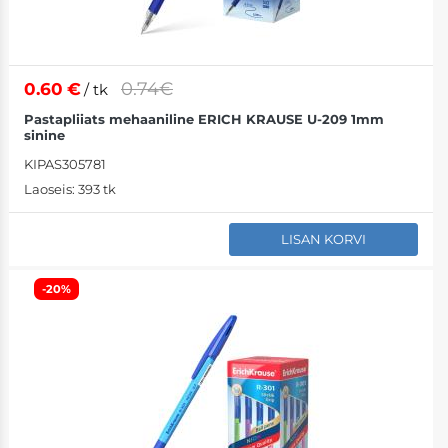
0.74€
0.60
€
/ tk
Pastapliiats mehaaniline ERICH KRAUSE U-209 1mm
sinine
KIPAS305781
Laoseis:
393 tk
LISAN KORVI
-20%