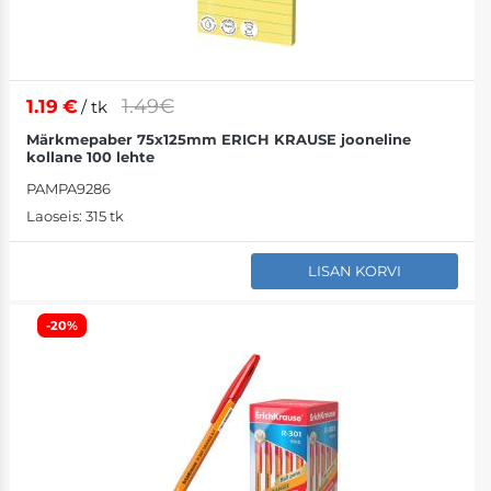
1.49€
1.19
€
/ tk
Märkmepaber 75x125mm ERICH KRAUSE jooneline
kollane 100 lehte
PAMPA9286
Laoseis:
315 tk
LISAN KORVI
-20%