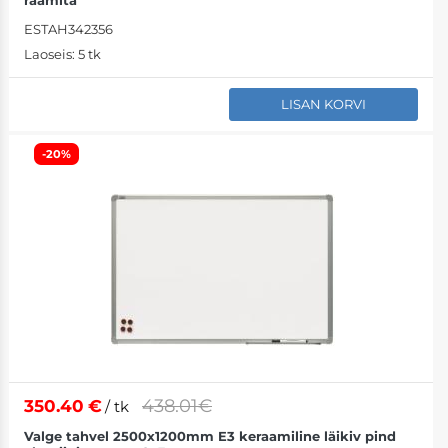
ESTAH342356
Laoseis:
5 tk
LISAN KORVI
-20%
438.01€
350.40
€
/ tk
Valge tahvel 2500x1200mm E3 keraamiline läikiv pind