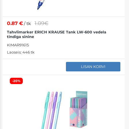
1.09€
0.87
€
/ tk
Tahvlimarker ERICH KRAUSE Tank LW-600 vedela
tindiga sinine
KIMAR91615
Laoseis:
446 tk
LISAN KORVI
-20%