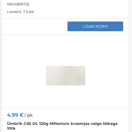
PAYMB9725
Laoseis:
7 kast
LISAN KORVI
4.99
€
/ pk
Ümbrik C65 DL 120g Millenium kreemjas valge läikega
10tk