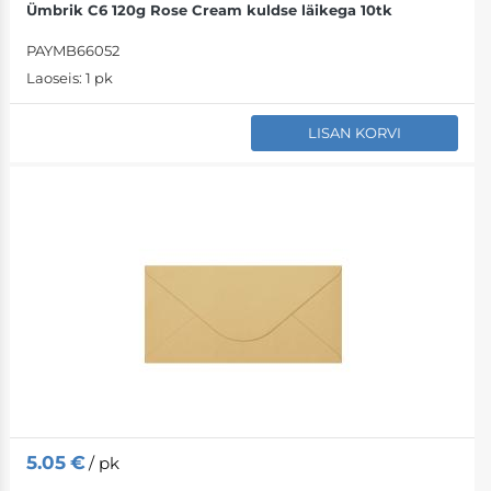
Ümbrik C6 120g Rose Cream kuldse läikega 10tk
PAYMB66052
Laoseis:
1 pk
LISAN KORVI
5.05
€
/ pk