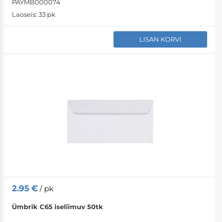
PAYMB000074
Laoseis:
33 pk
LISAN KORVI
2.95
€
/ pk
Ümbrik C65 iseliimuv 50tk