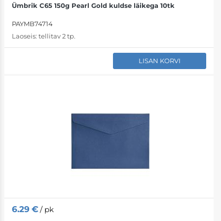
Ümbrik C65 150g Pearl Gold kuldse läikega 10tk
PAYMB74714
Laoseis:
tellitav 2 tp.
LISAN KORVI
6.29
€
/ pk