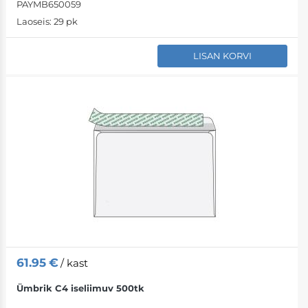
PAYMB650059
Laoseis:
29 pk
LISAN KORVI
61.95
€
/ kast
Ümbrik C4 iseliimuv 500tk