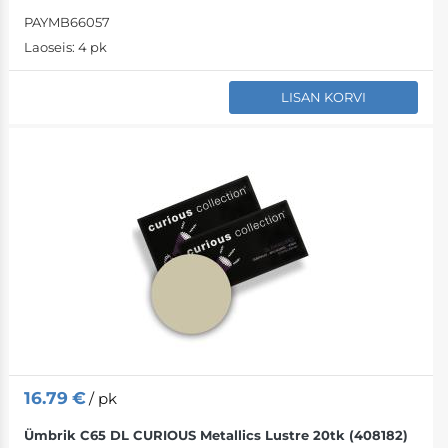
PAYMB66057
Laoseis:
4 pk
LISAN KORVI
16.79
€
/ pk
Ümbrik C65 DL CURIOUS Metallics Lustre 20tk (408182)