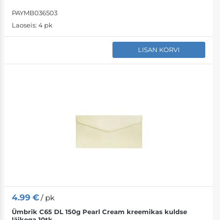
PAYMB036503
Laoseis:
4 pk
LISAN KORVI
4.99
€
/ pk
Ümbrik C65 DL 150g Pearl Cream kreemikas kuldse
läikega 10tk