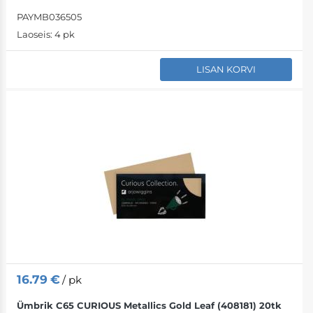
PAYMB036505
Laoseis:
4 pk
LISAN KORVI
16.79
€
/ pk
Ümbrik C65 CURIOUS Metallics Gold Leaf (408181) 20tk