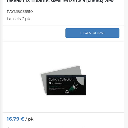
Ümbrik C65 CURIOUS Metallics Ice Gold (408184) 20tk
PAYMB036510
Laoseis:
2 pk
LISAN KORVI
16.79
€
/ pk