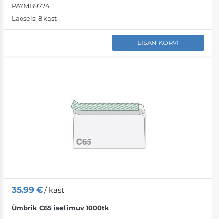
PAYMB9724
Laoseis:
8 kast
LISAN KORVI
35.99
€
/ kast
Ümbrik C65 iseliimuv 1000tk