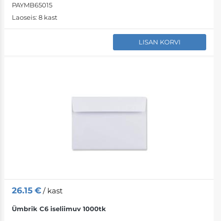
PAYMB65015
Laoseis:
8 kast
LISAN KORVI
26.15
€
/ kast
Ümbrik C6 iseliimuv 1000tk