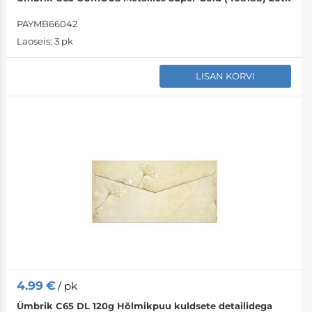
PAYMB66042
Laoseis:
3 pk
LISAN KORVI
4.99
€
/ pk
Ümbrik C65 DL 120g Hõlmikpuu kuldsete detailidega