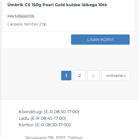
Ümbrik C5 150g Pearl Gold kuldse läikega 10tk
PAYMB66059
Laoseis:
tellitav 2 tp.
LISAN KORVI
Pagination
eesolev
1
lehekülg
2
järgmine
››
viimane
viimane »
leht
leht
leht
Klienditugi (E-R 08:30-17:00)
Ladu (E-R 08:45-17:00)
Kontor (E-R 08:30-17:00)
Järvevana 7B, 10112, Tallinn