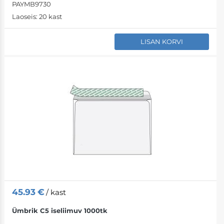
PAYMB9730
Laoseis:
20 kast
LISAN KORVI
45.93
€
/ kast
Ümbrik C5 iseliimuv 1000tk