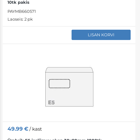
10tk pakis
PAYMB660571
Laoseis:
2 pk
LISAN KORVI
49.99
€
/ kast