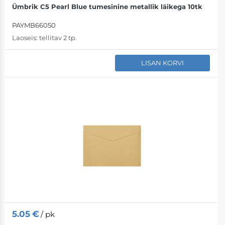
Ümbrik C5 Pearl Blue tumesinine metallik läikega 10tk
PAYMB66050
Laoseis:
tellitav 2 tp.
LISAN KORVI
5.05
€
/ pk