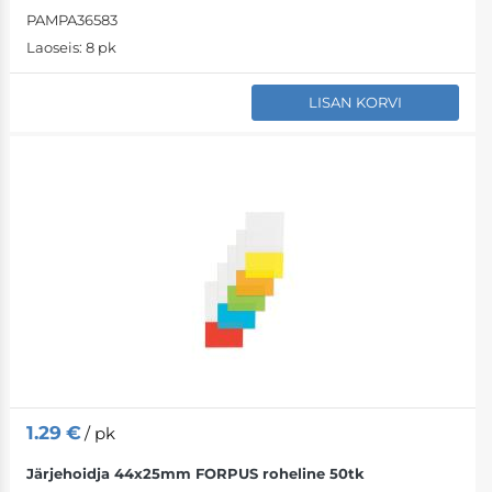
PAMPA36583
Laoseis:
8 pk
LISAN KORVI
1.29
€
/ pk
Järjehoidja 44x25mm FORPUS roheline 50tk