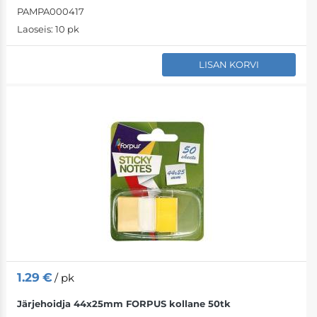
PAMPA000417
Laoseis:
10 pk
LISAN KORVI
1.29
€
/ pk
Järjehoidja 44x25mm FORPUS kollane 50tk