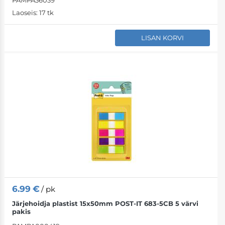
PAMPA36039
Laoseis:
17 tk
LISAN KORVI
6.99
€
/ pk
Järjehoidja plastist 15x50mm POST-IT 683-5CB 5 värvi
pakis