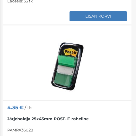
Laoseis:
33 tk
LISAN KORVI
4.35
€
/ tk
Järjehoidja 25x43mm POST-IT roheline
PAMPA36028