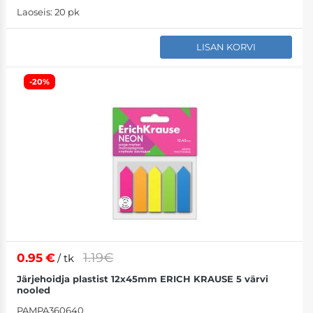
Laoseis:
20 pk
LISAN KORVI
-20%
1.19€
0.95
€
/ tk
Järjehoidja plastist 12x45mm ERICH KRAUSE 5 värvi
nooled
PAMPA360640