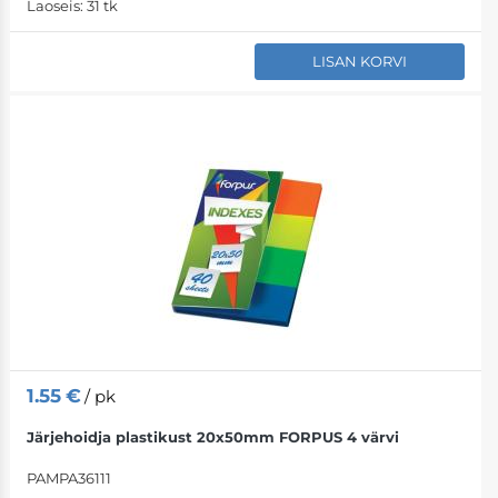
Laoseis:
31 tk
LISAN KORVI
1.55
€
/ pk
Järjehoidja plastikust 20x50mm FORPUS 4 värvi
PAMPA36111