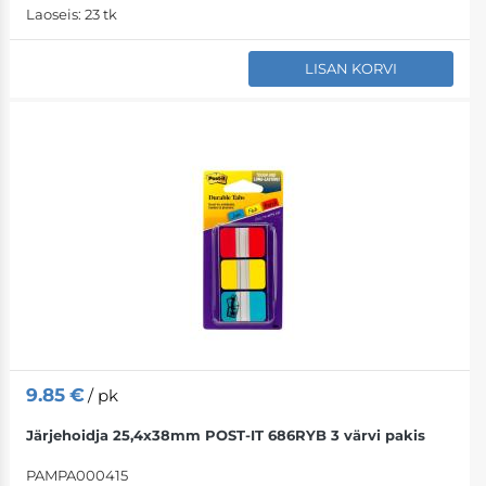
Laoseis:
23 tk
LISAN KORVI
9.85
€
/ pk
Järjehoidja 25,4x38mm POST-IT 686RYB 3 värvi pakis
PAMPA000415