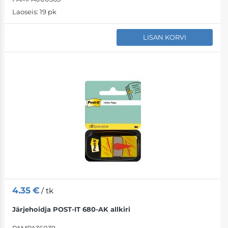
Laoseis:
19 pk
LISAN KORVI
4.35
€
/ tk
Järjehoidja POST-IT 680-AK allkiri