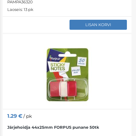
PAMPA36320
Laoseis:
13 pk
LISAN KORVI
1.29
€
/ pk
Järjehoidja 44x25mm FORPUS punane 50tk