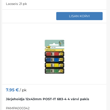
Laoseis:
21 pk
LISAN KORVI
7.95
€
/ pk
Järjehoidja 12x43mm POST-IT 683-4 4 värvi pakis
PAMPA000342