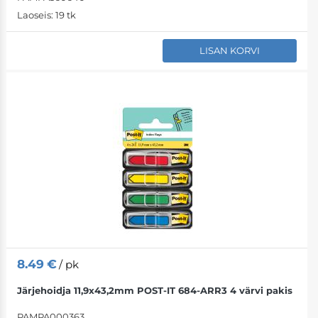
Laoseis:
19 tk
LISAN KORVI
8.49
€
/ pk
Järjehoidja 11,9x43,2mm POST-IT 684-ARR3 4 värvi pakis
PAMPA000363