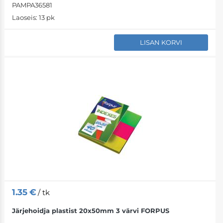
PAMPA36581
Laoseis:
13 pk
LISAN KORVI
1.35
€
/ tk
Järjehoidja plastist 20x50mm 3 värvi FORPUS