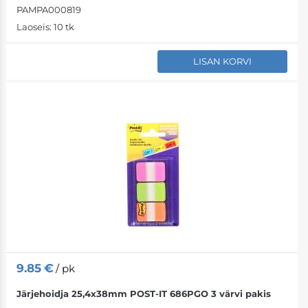
PAMPA000819
Laoseis:
10 tk
LISAN KORVI
9.85
€
/ pk
Järjehoidja 25,4x38mm POST-IT 686PGO 3 värvi pakis