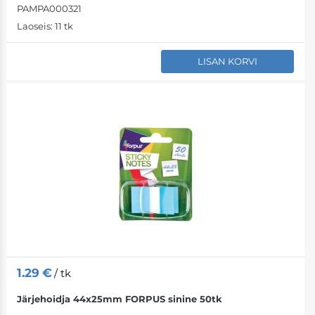
PAMPA000321
Laoseis:
11 tk
LISAN KORVI
1.29
€
/ tk
Järjehoidja 44x25mm FORPUS sinine 50tk