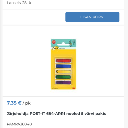
Laoseis:
28 tk
LISAN KORVI
7.35
€
/ pk
Järjehoidja POST-IT 684-ARR1 nooled 5 värvi pakis
PAMPA36040