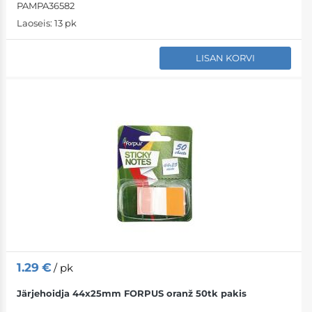
PAMPA36582
Laoseis:
13 pk
LISAN KORVI
1.29
€
/ pk
Järjehoidja 44x25mm FORPUS oranž 50tk pakis