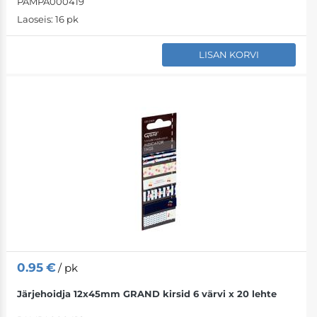
PAMPA000419
Laoseis:
16 pk
LISAN KORVI
0.95
€
/ pk
Järjehoidja 12x45mm GRAND kirsid 6 värvi x 20 lehte