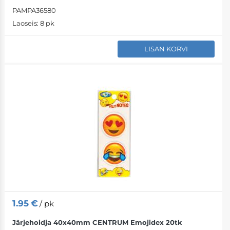
PAMPA36580
Laoseis:
8 pk
LISAN KORVI
1.95
€
/ pk
Järjehoidja 40x40mm CENTRUM Emojidex 20tk