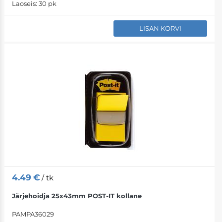
Laoseis:
30 pk
LISAN KORVI
4.49
€
/ tk
Järjehoidja 25x43mm POST-IT kollane
PAMPA36029