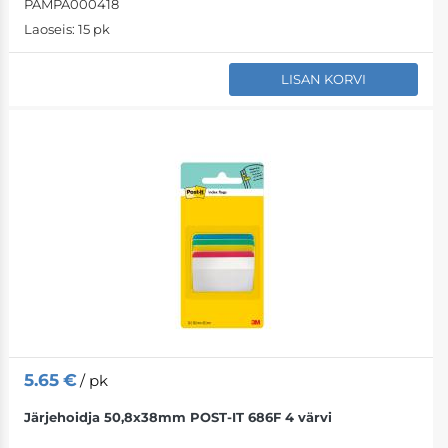
PAMPA000418
Laoseis:
15 pk
LISAN KORVI
5.65
€
/ pk
Järjehoidja 50,8x38mm POST-IT 686F 4 värvi