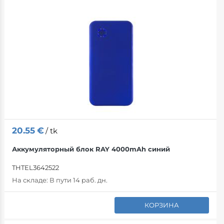
Сшивание
Электрически
Компьютерные
Крепеж
Серверы
Klienditoolid
Ленты
Аксессуары
Kontoritoolid
Клейкие лент
Подставки для
Клеи
Игровое крес
20.55
€
/ tk
Универсальны
Активные стул
Аккумуляторный блок RAY 4000mAh синий
THTEL3642522
Фиксирующая
Toolitarvikud
На складе:
В пути 14 раб. дн.
Plastkastid
КОРЗИНА
Резинки для 