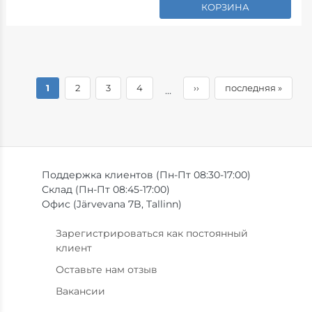
КОРЗИНА
Нумерация
текущая
1
страница
2
страница
3
страница
4
следующая
››
последняя
последняя »
…
страница
страница
страница
страниц
Поддержка клиентов (Пн-Пт 08:30-17:00)
Склад (Пн-Пт 08:45-17:00)
Офис (Järvevana 7B, Tallinn)
Зарегистрироваться как постоянный
клиент
Оставьте нам отзыв
Вакансии