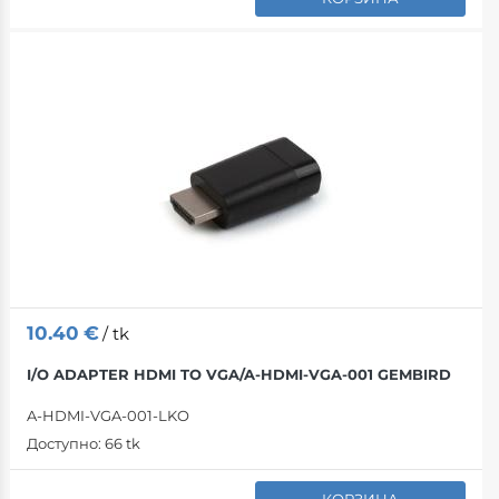
10.40
€
/ tk
I/O ADAPTER HDMI TO VGA/A-HDMI-VGA-001 GEMBIRD
A-HDMI-VGA-001-LKO
Доступно:
66 tk