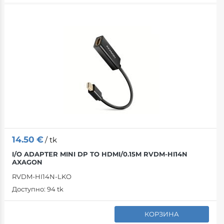
14.50
€
/ tk
I/O ADAPTER MINI DP TO HDMI/0.15M RVDM-HI14N
AXAGON
RVDM-HI14N-LKO
Доступно:
94 tk
КОРЗИНА