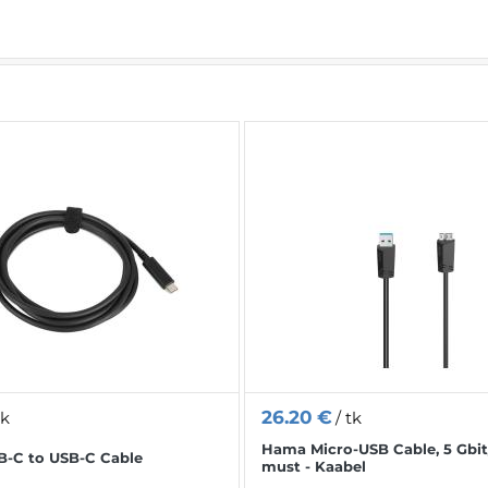
ud
id
jad
ed
itused
d
kud
d
used
d
dmed
okid
DD/SSD)
26.20
€
tk
/ tk
ed
did
hendid
Hama Micro-USB Cable, 5 Gbit/s
-C to USB-C Cable
must - Kaabel