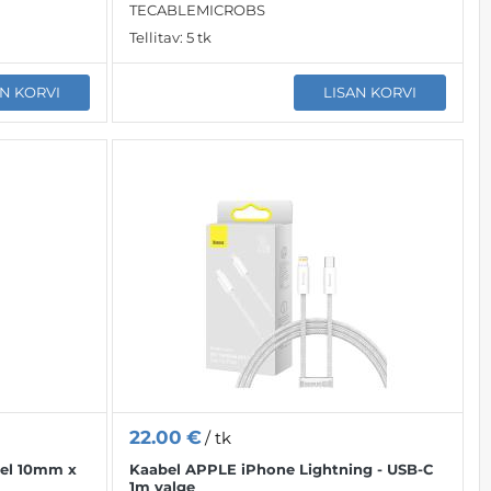
TECABLEMICROBS
Tellitav:
5 tk
AN KORVI
LISAN KORVI
22.00
€
/ tk
ael 10mm x
Kaabel APPLE iPhone Lightning - USB-C
1m valge