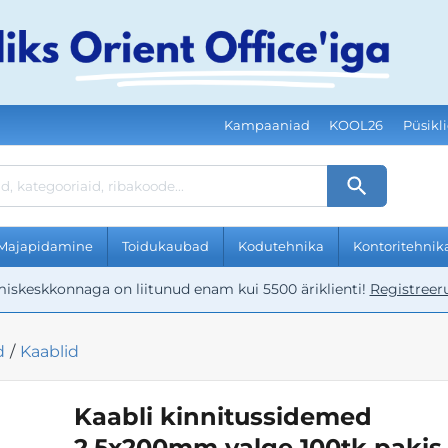
TEHNIKA
ITARBED
KAUBAD
DAMINE
KAUBAD
EHNIKA
ERID
BEL
d
ikud
rid
Main
Kampaaniad
KOOL26
Püsikl
navigation
r
id
Majapidamine
Toidukaubad
Kodutehnika
Kontoritehnik
imiskeskkonnaga on liitunud enam kui 5500 äriklienti!
Registreeru
d
/
Kaablid
d
d
Kaabli kinnitussidemed
did
d
jad
e
2,5x200mm valge 100tk pakis