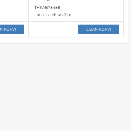
THKAB78488
Laoseis:
tellitav 3 tp.
AN KORVI
LISAN KORVI