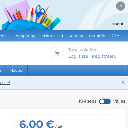
×
ient
Hinnapäring
Makseviisid
Kontakt
Ostuinfo
ET
Tere, külaline!
Logi sisse
|
Registreeru
a
Mööbel
×
 siin!
KM sees
väljas
6.00
€
/ pk