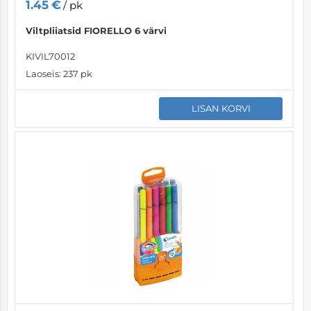
1.45
€
/ pk
Viltpliiatsid FIORELLO 6 värvi
KIVIL70012
Laoseis:
237 pk
LISAN KORVI