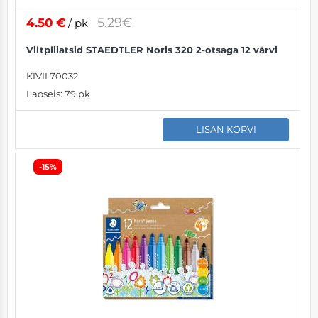
5.29€
4.50
€
/ pk
Viltpliiatsid STAEDTLER Noris 320 2-otsaga 12 värvi
KIVIL70032
Laoseis:
79 pk
LISAN KORVI
-15%