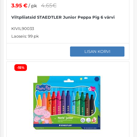
4.65€
3.95
€
/ pk
Viltpliiatsid STAEDTLER Junior Peppa Pig 6 värvi
KIVIL90033
Laoseis:
99 pk
LISAN KORVI
-15%