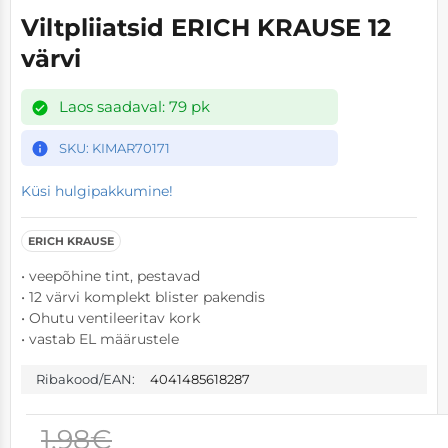
Viltpliiatsid ERICH KRAUSE 12
Kartonginoad
Saatelehetask
Töökindad
Alkoholivabad
Ruuterid
Klaviatuurid
Söögilauad
värvi
Kontoripaberid
Augulööjad
Kohvimasinale
Muud joogid
Mängumonitor
Klaviatuur-hiir
Diivanilauad
Laos saadaval: 79 pk
Joonlauad
Ümbrikud
Õhuvärskenda
Toonikud
Sülearvutid
Monitorid
Toolid
SKU: KIMAR70171
Küsi hulgipakkumine!
Kleeplindialus
Koopiapaber
Riidehooldus
Mahlad
Projektori kinn
Arvutikõlarid
Dekoratsioonid
ERICH KRAUSE
Maiustused
Pliiatsiteritajad
Märkmepaberi
Puhastustarvi
Akupangad
Printerid
Voodid
• veepõhine tint, pestavad
• 12 värvi komplekt blister pakendis
Puhastuskeemia
Templid
Märkmekuubi
Kommid
Monitorikinnit
Veebikaamera
Esikumööbel
• Ohutu ventileeritav kork
• vastab EL määrustele
Majapidamissea
Koolikaubad
Tahvlipaberipl
Vedelseebid
Küpsised
Kõvakettad (H
Lamamistoolid
Ribakood/EAN:
4041485618287
Dokumendikaan
Arvutikomponen
Tahvlid
Kassarullid
Üldpuhastusva
Batoonid
Tolmuimejad
1.98€