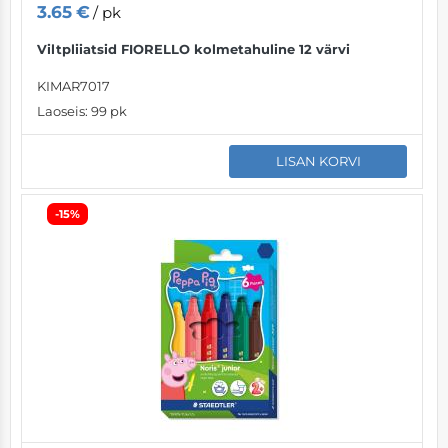
3.65
€
/ pk
Viltpliiatsid FIORELLO kolmetahuline 12 värvi
KIMAR7017
Laoseis:
99 pk
LISAN KORVI
-15%