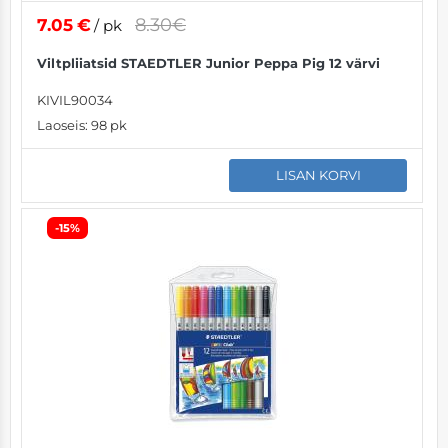
8.30€
7.05
€
/ pk
Viltpliiatsid STAEDTLER Junior Peppa Pig 12 värvi
KIVIL90034
Laoseis:
98 pk
LISAN KORVI
-15%